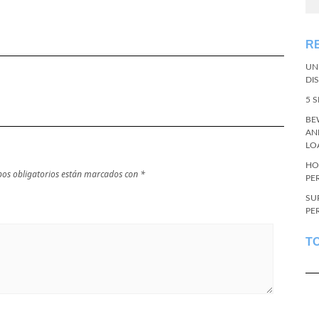
R
UN
DI
5 
BE
AN
LO
HO
os obligatorios están marcados con
*
PE
SU
PE
T